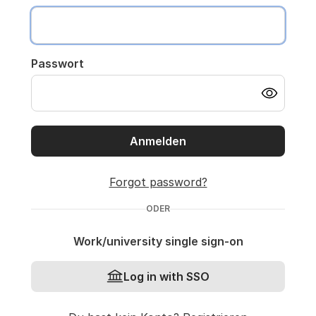
Passwort
Anmelden
Forgot password?
ODER
Work/university single sign-on
Log in with SSO