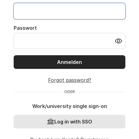
Passwort
Anmelden
Forgot password?
ODER
Work/university single sign-on
Log in with SSO