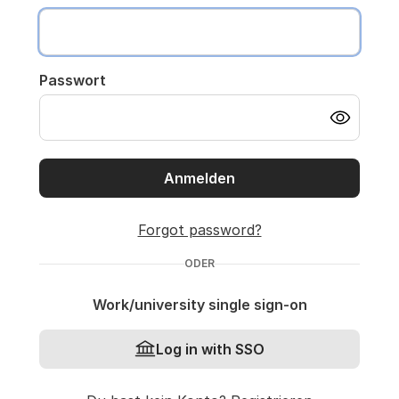
Passwort
Anmelden
Forgot password?
ODER
Work/university single sign-on
Log in with SSO