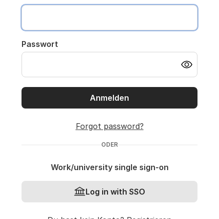
Passwort
Anmelden
Forgot password?
ODER
Work/university single sign-on
Log in with SSO