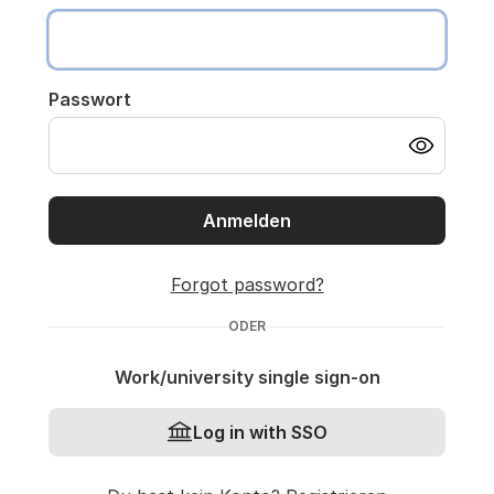
Passwort
Anmelden
Forgot password?
ODER
Work/university single sign-on
Log in with SSO