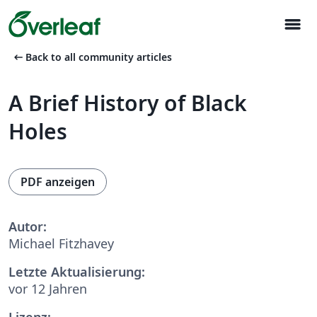
menu
arrow_left_alt
Back to all community articles
A Brief History of Black
Holes
PDF anzeigen
Autor:
Michael Fitzhavey
Letzte Aktualisierung:
vor 12 Jahren
Lizenz: