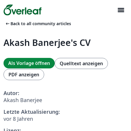
menu
arrow_left_alt
Back to all community articles
Akash Banerjee's CV
Als Vorlage öffnen
Quelltext anzeigen
PDF anzeigen
Autor:
Akash Banerjee
Letzte Aktualisierung:
vor 8 Jahren
Lizenz: