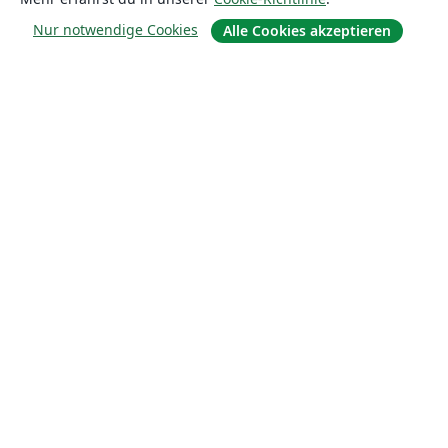
Nur notwendige Cookies
Alle Cookies akzeptieren
Über uns
Über uns
Karriere
Blog
Lösungen
For business
Für Universitäten
For government
Für Verlage
Customer stories