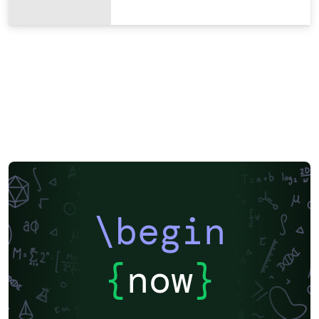
\begin
{
now
}