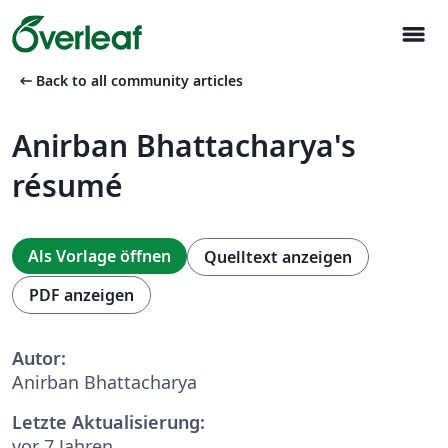
menu
arrow_left_alt
Back to all community articles
Anirban Bhattacharya's
résumé
Als Vorlage öffnen
Quelltext anzeigen
PDF anzeigen
Autor:
Anirban Bhattacharya
Letzte Aktualisierung:
vor 7 Jahren