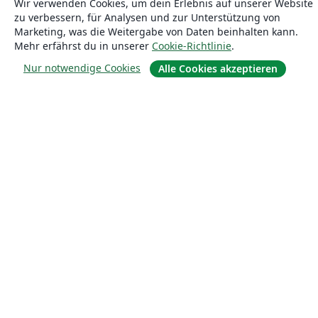
Wir verwenden Cookies, um dein Erlebnis auf unserer Website
zu verbessern, für Analysen und zur Unterstützung von
Marketing, was die Weitergabe von Daten beinhalten kann.
Mehr erfährst du in unserer
Cookie-Richtlinie
.
Nur notwendige Cookies
Alle Cookies akzeptieren
Über uns
Über uns
Karriere
Blog
Lösungen
For business
Für Universitäten
For government
Für Verlage
Customer stories