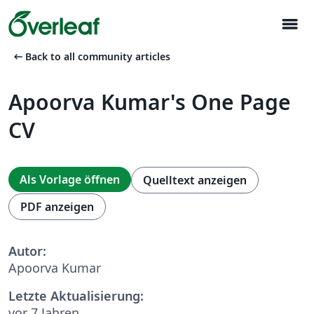
menu
arrow_left_alt
Back to all community articles
Apoorva Kumar's One Page
CV
Als Vorlage öffnen
Quelltext anzeigen
PDF anzeigen
Autor:
Apoorva Kumar
Letzte Aktualisierung:
vor 7 Jahren