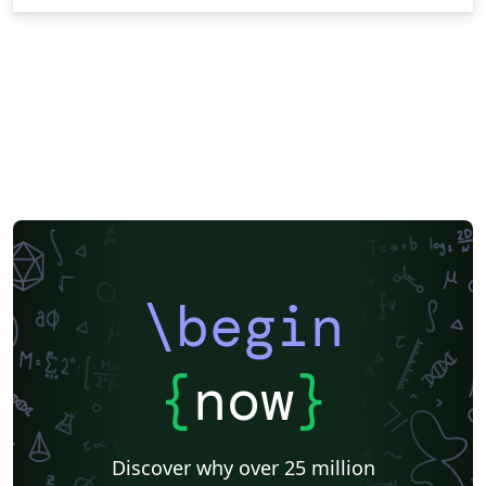
\begin
{
now
}
Discover why over 25 million