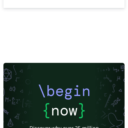
\begin
{
now
}
Discover why over 25 million