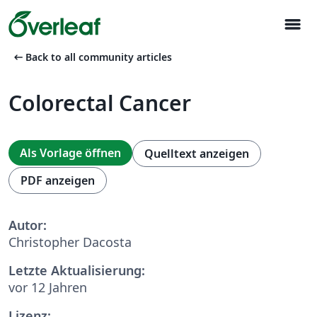
menu
arrow_left_alt
Back to all community articles
Colorectal Cancer
Als Vorlage öffnen
Quelltext anzeigen
PDF anzeigen
Autor:
Christopher Dacosta
Letzte Aktualisierung:
vor 12 Jahren
Lizenz: