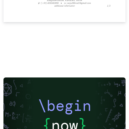
\begin
{
now
}