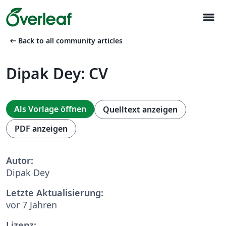
menu
arrow_left_alt
Back to all community articles
Dipak Dey: CV
Als Vorlage öffnen
Quelltext anzeigen
PDF anzeigen
Autor:
Dipak Dey
Letzte Aktualisierung:
vor 7 Jahren
Lizenz: