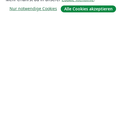
Nur notwendige Cookies
Alle Cookies akzeptieren
Über uns
Über uns
Karriere
Blog
Lösungen
For business
Für Universitäten
For government
Für Verlage
Customer stories