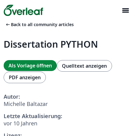
menu
arrow_left_alt
Back to all community articles
Dissertation PYTHON
Als Vorlage öffnen
Quelltext anzeigen
PDF anzeigen
Autor:
Michelle Baltazar
Letzte Aktualisierung:
vor 10 Jahren
Lizenz: