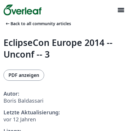
menu
arrow_left_alt
Back to all community articles
EclipseCon Europe 2014 --
Unconf -- 3
PDF anzeigen
Autor:
Boris Baldassari
Letzte Aktualisierung:
vor 12 Jahren
Lizenz: