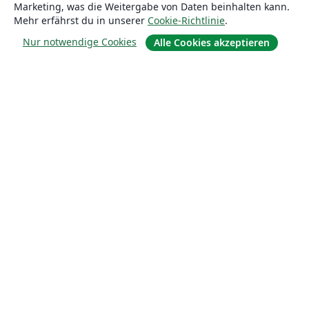
Marketing, was die Weitergabe von Daten beinhalten kann.
Mehr erfährst du in unserer
Cookie-Richtlinie
.
Nur notwendige Cookies
Alle Cookies akzeptieren
Über uns
Über uns
Karriere
Blog
Lösungen
For business
Für Universitäten
For government
Für Verlage
Customer stories