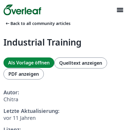
menu
arrow_left_alt
Back to all community articles
Industrial Training
Als Vorlage öffnen
Quelltext anzeigen
PDF anzeigen
Autor:
Chitra
Letzte Aktualisierung:
vor 11 Jahren
Lizenz: