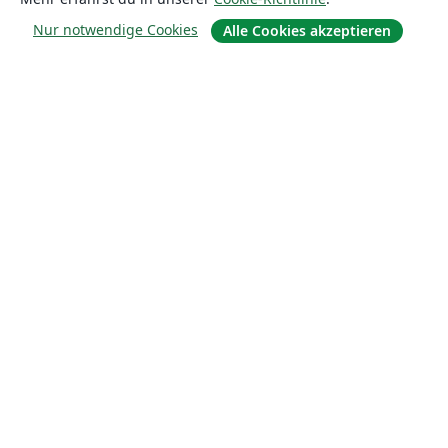
Nur notwendige Cookies
Alle Cookies akzeptieren
Über uns
Über uns
Karriere
Blog
Lösungen
For business
Für Universitäten
For government
Für Verlage
Customer stories