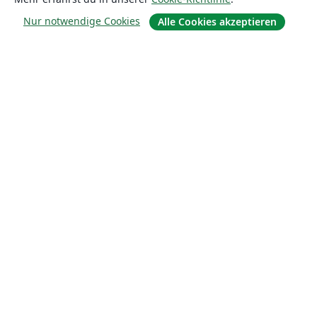
Nur notwendige Cookies
Alle Cookies akzeptieren
Über uns
Über uns
Karriere
Blog
Lösungen
For business
Für Universitäten
For government
Für Verlage
Customer stories