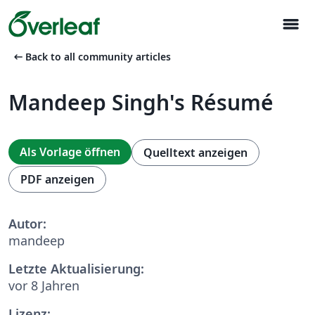
menu
arrow_left_alt
Back to all community articles
Mandeep Singh's Résumé
Als Vorlage öffnen
Quelltext anzeigen
PDF anzeigen
Autor:
mandeep
Letzte Aktualisierung:
vor 8 Jahren
Lizenz: