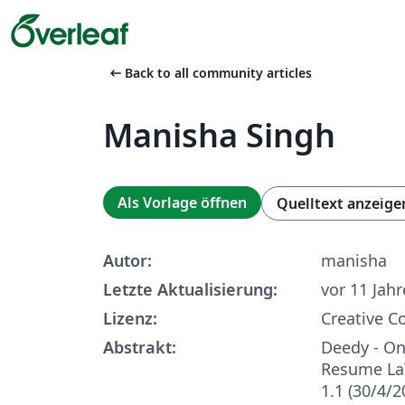
arrow_left_alt
Back to all community articles
Manisha Singh
Als Vorlage öffnen
Quelltext anzeige
Autor:
manisha
Letzte Aktualisierung:
vor 11 Jah
Lizenz:
Creative 
Abstrakt:
Deedy - O
Resume La
1.1 (30/4/2