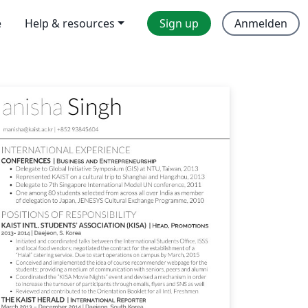
e
Help & resources
Sign up
Anmelden