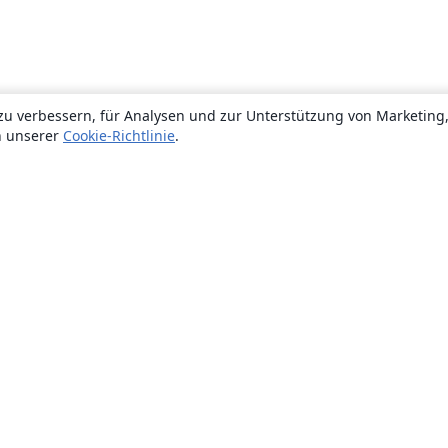
zu verbessern, für Analysen und zur Unterstützung von Marketing
n unserer
Cookie-Richtlinie
.
Über uns
Über uns
Karriere
Blog