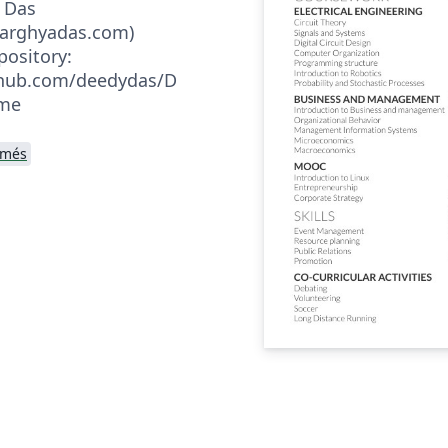
 Das
barghyadas.com)
pository:
ithub.com/deedydas/D
ume
umés