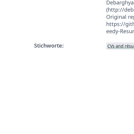
Debarghya
(http://de
Original re
https://g
eedy-Res
Stichworte:
CVs and rés