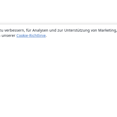
zu verbessern, für Analysen und zur Unterstützung von Marketing
n unserer
Cookie-Richtlinie
.
Über uns
Über uns
Karriere
Blog