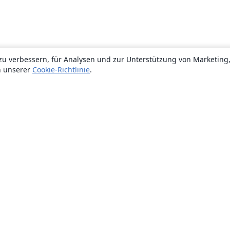
zu verbessern, für Analysen und zur Unterstützung von Marketing
n unserer
Cookie-Richtlinie
.
Über uns
Über uns
Karriere
Blog