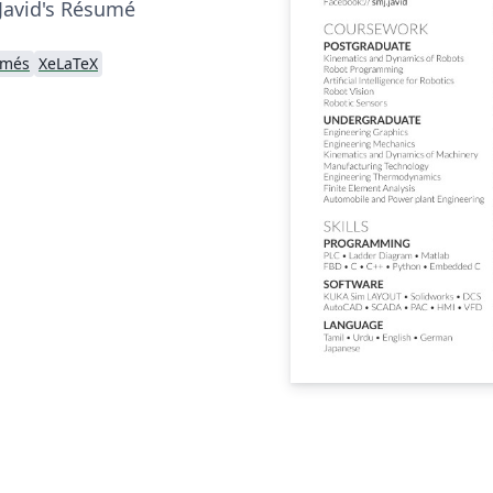
avid's Résumé
umés
XeLaTeX