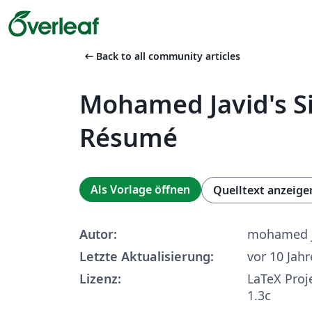
arrow_left_alt
Back to all community articles
Mohamed Javid's S
Résumé
Als Vorlage öffnen
Quelltext anzeige
Autor:
mohamed j
Letzte Aktualisierung:
vor 10 Jah
Lizenz:
LaTeX Proj
1.3c