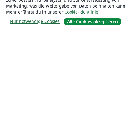
Marketing, was die Weitergabe von Daten beinhalten kann.
Mehr erfährst du in unserer
Cookie-Richtlinie
.
Nur notwendige Cookies
Alle Cookies akzeptieren
Über uns
Über uns
Karriere
Blog
Lösungen
For business
Für Universitäten
For government
Für Verlage
Customer stories