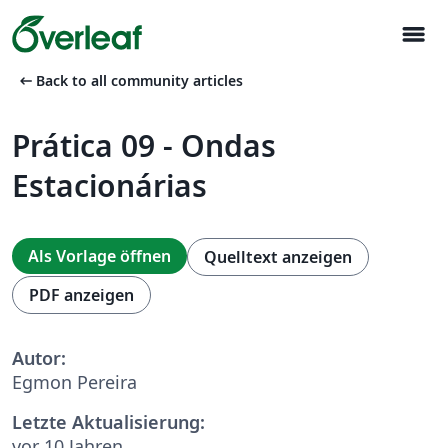
menu
arrow_left_alt
Back to all community articles
Prática 09 - Ondas
Estacionárias
Als Vorlage öffnen
Quelltext anzeigen
PDF anzeigen
Autor:
Egmon Pereira
Letzte Aktualisierung:
vor 10 Jahren