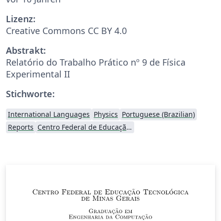
Lizenz:
Creative Commons CC BY 4.0
Abstrakt:
Relatório do Trabalho Prático nº 9 de Física
Experimental II
Stichworte:
International Languages
Physics
Portuguese (Brazilian)
Reports
Centro Federal de Educação Tecnológica de Minas Gerais (CEFET-MG)