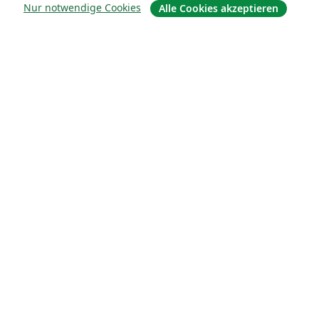
Nur notwendige Cookies
Alle Cookies akzeptieren
Über uns
Über uns
Karriere
Blog
Lösungen
For business
Für Universitäten
For government
Für Verlage
Customer stories
Lernen