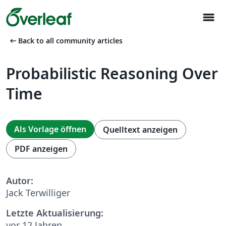
menu
arrow_left_alt
Back to all community articles
Probabilistic Reasoning Over
Time
Als Vorlage öffnen
Quelltext anzeigen
PDF anzeigen
Autor:
Jack Terwilliger
Letzte Aktualisierung:
vor 12 Jahren