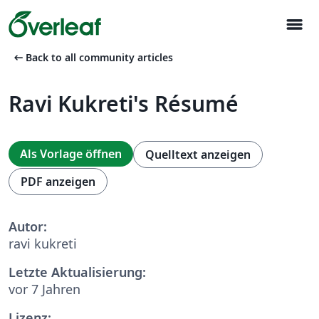
menu
arrow_left_alt
Back to all community articles
Ravi Kukreti's Résumé
Als Vorlage öffnen
Quelltext anzeigen
PDF anzeigen
Autor:
ravi kukreti
Letzte Aktualisierung:
vor 7 Jahren
Lizenz: