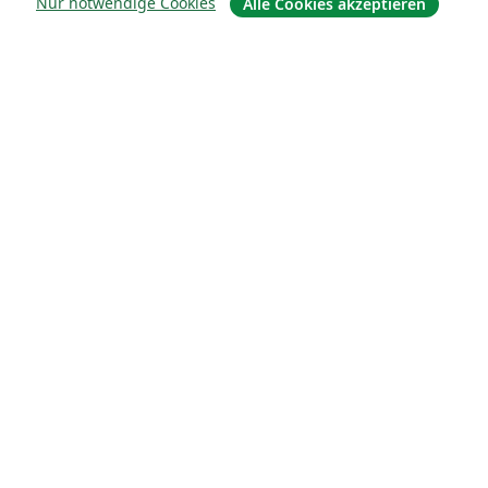
Nur notwendige Cookies
Alle Cookies akzeptieren
Über uns
Über uns
Karriere
Blog
Lösungen
For business
Für Universitäten
For government
Für Verlage
Customer stories
Lernen