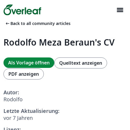
menu
arrow_left_alt
Back to all community articles
Rodolfo Meza Beraun's CV
Als Vorlage öffnen
Quelltext anzeigen
PDF anzeigen
Autor:
Rodolfo
Letzte Aktualisierung:
vor 7 Jahren
Lizenz: