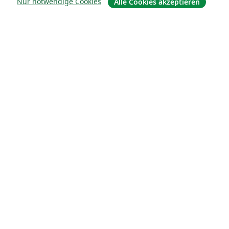
Nur notwendige Cookies
Alle Cookies akzeptieren
Über uns
Über uns
Karriere
Blog
Lösungen
For business
Für Universitäten
For government
Für Verlage
Customer stories
Lernen