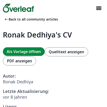
menu
arrow_left_alt
Back to all community articles
Ronak Dedhiya's CV
Als Vorlage öffnen
Quelltext anzeigen
PDF anzeigen
Autor:
Ronak Dedhiya
Letzte Aktualisierung:
vor 8 Jahren
Lizenz: