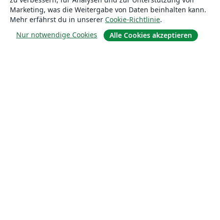
Marketing, was die Weitergabe von Daten beinhalten kann.
Mehr erfährst du in unserer
Cookie-Richtlinie
.
Nur notwendige Cookies
Alle Cookies akzeptieren
Über uns
Über uns
Karriere
Blog
Lösungen
For business
Für Universitäten
For government
Für Verlage
Customer stories