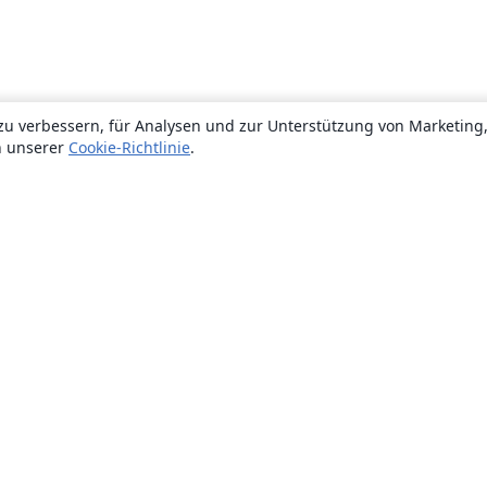
zu verbessern, für Analysen und zur Unterstützung von Marketing
n unserer
Cookie-Richtlinie
.
Über uns
Über uns
Karriere
Blog