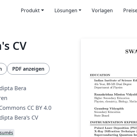
Produkt
Lösungen
Vorlagen
Preis
's CV
n
PDF anzeigen
ipta Bera
ren
 Commons CC BY 4.0
ipta Bera's CV
ésumés