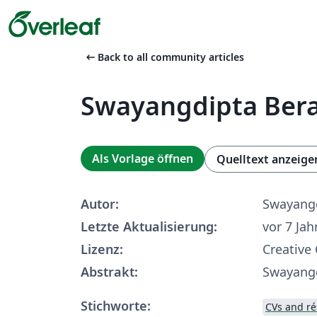
arrow_left_alt
Back to all community articles
Swayangdipta Bera
Als Vorlage öffnen
Quelltext anzeige
Autor:
Swayangd
Letzte Aktualisierung:
vor 7 Jah
Lizenz:
Creative
Abstrakt:
Swayangd
Stichworte:
CVs and r