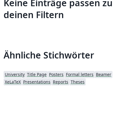
Keine Einträge passen zu
deinen Filtern
Ähnliche Stichwörter
University
Title Page
Posters
Formal letters
Beamer
XeLaTeX
Presentations
Reports
Theses