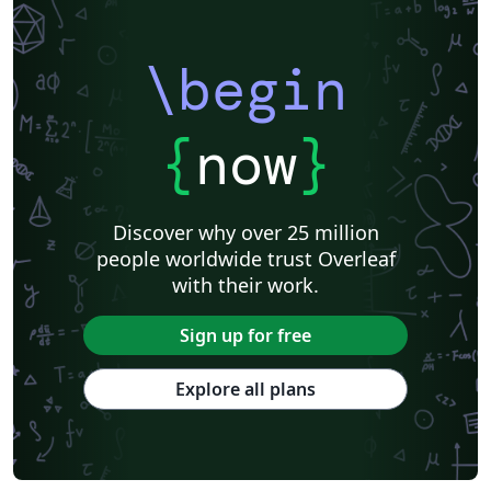
\begin
{
now
}
Discover why over 25 million
people worldwide trust Overleaf
with their work.
Sign up for free
Explore all plans