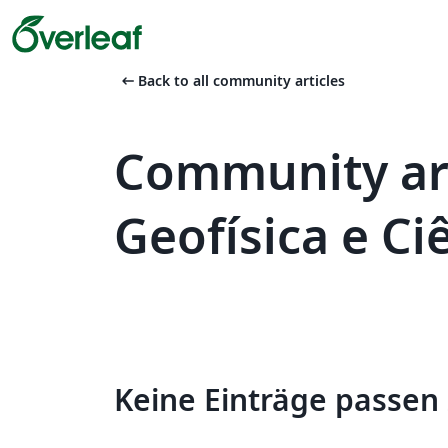
arrow_left_alt
Back to all community articles
Community art
Geofísica e C
Keine Einträge passen 