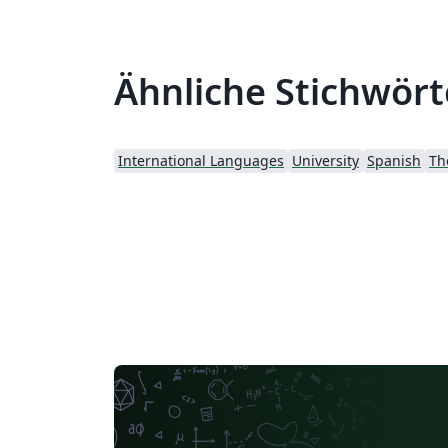
Ähnliche Stichwört
International Languages
University
Spanish
Th