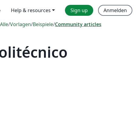
e
Help & resources
Sign up
Anmelden
Alle
/
Vorlagen
/
Beispiele
/
Community articles
olitécnico