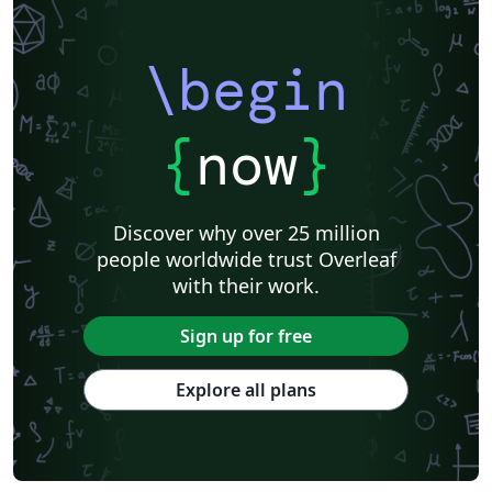
\begin
{
now
}
Discover why over 25 million
people worldwide trust Overleaf
with their work.
Sign up for free
Explore all plans