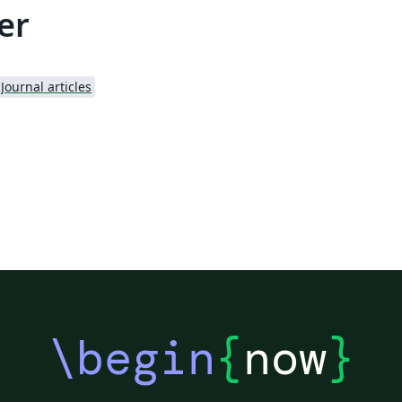
er
Journal articles
\begin
{
now
}