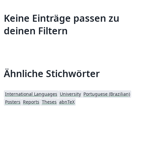
Keine Einträge passen zu
deinen Filtern
Ähnliche Stichwörter
International Languages
University
Portuguese (Brazilian)
Posters
Reports
Theses
abnTeX