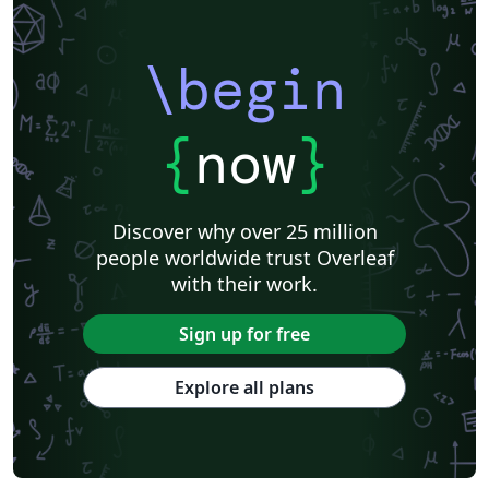
\begin
{
now
}
Discover why over 25 million
people worldwide trust Overleaf
with their work.
Sign up for free
Explore all plans