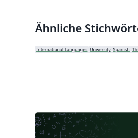
Ähnliche Stichwört
International Languages
University
Spanish
Th