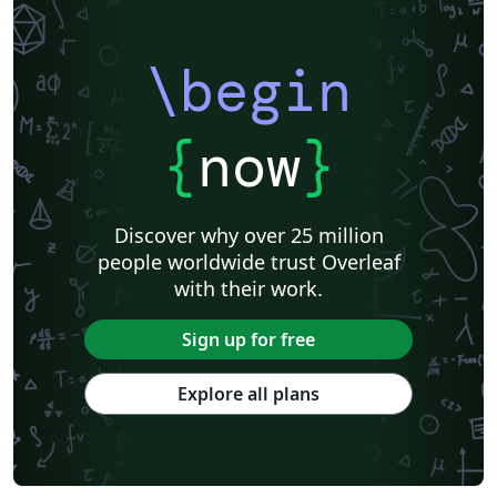
\begin
{
now
}
Discover why over 25 million
people worldwide trust Overleaf
with their work.
Sign up for free
Explore all plans