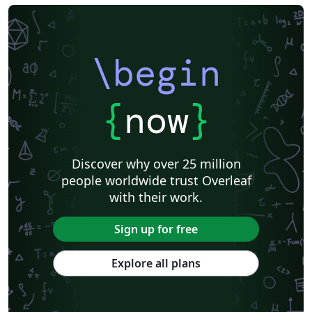
\begin
{
now
}
Discover why over 25 million
people worldwide trust Overleaf
with their work.
Sign up for free
Explore all plans