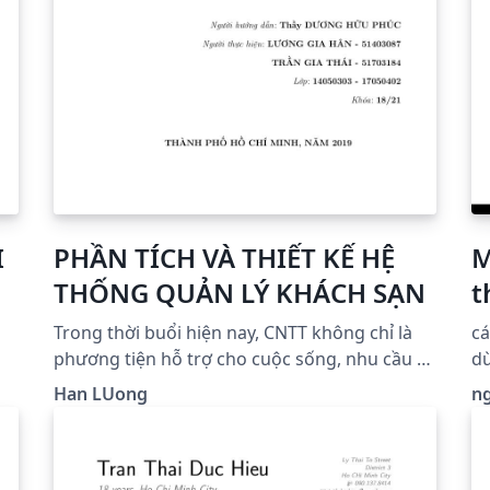
I
PHẦN TÍCH VÀ THIẾT KẾ HỆ
M
THỐNG QUẢN LÝ KHÁCH SẠN
t
Trong thời buổi hiện nay, CNTT không chỉ là
cá
phương tiện hỗ trợ cho cuộc sống, nhu cầu cá
dù
nhân mà còn được xem như thước đo về sự
Han LUong
n
phát triển của bất kì một tổ chức, quốc gia
nào. Việc triển khai các hệ thống quản lý giúp
gia tăng năng suất hoạt động một cách hiệu
quả, giảm thiểu tối đa tình trạng sai sót do