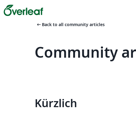
arrow_left_alt
Back to all community articles
Community ar
Kürzlich