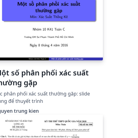
ột số phân phối xác suất
hường gặp
c phân phối xác suất thường găp: slide
ng để thuyết trình
guyen trung kien