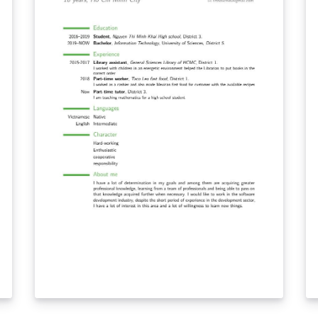
ảnh hưởng về mặt tâm sinh lý con người. Tuy
nhiên, hiện vẫn không ít các khách sạn vừa và
nhỏ chỉ thực hiện công việc quản lý khách sạn
thủ công. Do đó, đồ án này được thiết kế
nhằm tối ưu hóa các công việc thủ công lặp đi
lặp lại, tránh tình trạng sai sót và thiếu chính
xác trong vấn đề quản lý khách sạn.