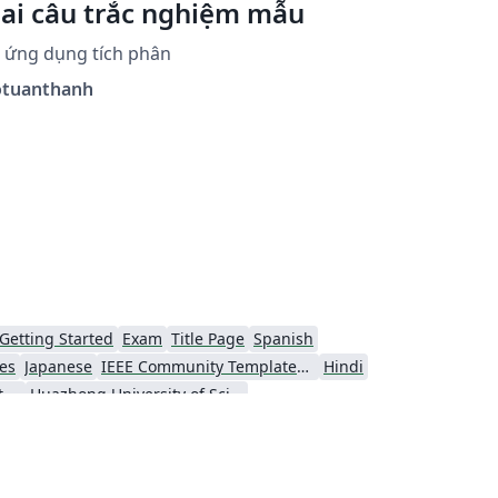
ai câu trắc nghiệm mẫu
 ứng dụng tích phân
otuanthanh
Getting Started
Exam
Title Page
Spanish
es
Japanese
IEEE Community Templates and Examples
Hindi
Ho Chi Minh City University of Technology
Huazhong University of Science and Technology