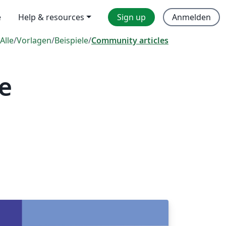
e
Help & resources
Sign up
Anmelden
Alle
/
Vorlagen
/
Beispiele
/
Community articles
e