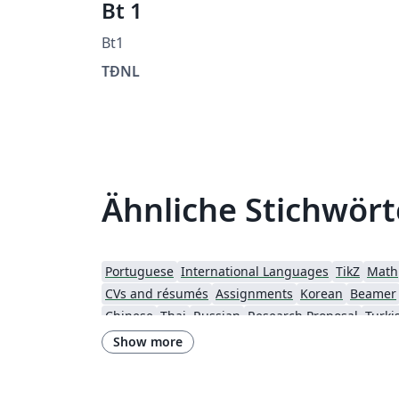
Bt 1
Bt1
TĐNL
Ähnliche Stichwört
Portuguese
International Languages
TikZ
Math
CVs and résumés
Assignments
Korean
Beamer
Chinese
Thai
Russian
Research Proposal
Turki
University of Information Technology (Vietnam)
Show more