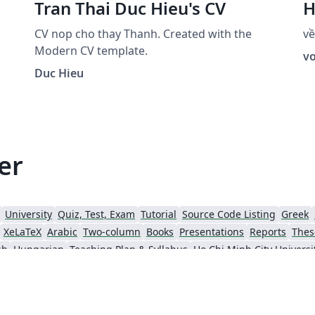
Tran Thai Duc Hieu's CV
H
CV nop cho thay Thanh. Created with the
về
Modern CV template.
v
Duc Hieu
er
University
Quiz, Test, Exam
Tutorial
Source Code Listing
Greek
XeLaTeX
Arabic
Two-column
Books
Presentations
Reports
Thes
sh
Hungarian
Teaching Plan & Syllabus
Hanoi University of Science and Technology
DuyTan University