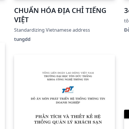
CHUẨN HÓA ĐỊA CHỈ TIẾNG
3
VIỆT
tô
Standardizing Vietnamese address
Đ
tungdd