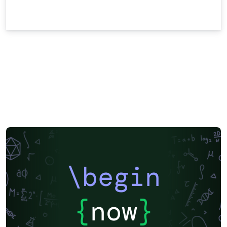
\begin
{
now
}