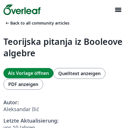
menu
arrow_left_alt
Back to all community articles
Teorijska pitanja iz Booleove
algebre
Als Vorlage öffnen
Quelltext anzeigen
PDF anzeigen
Autor:
Aleksandar Ilić
Letzte Aktualisierung:
vor 10 Jahren