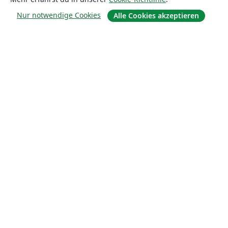
Nur notwendige Cookies
Alle Cookies akzeptieren
Über uns
Über uns
Karriere
Blog
Lösungen
For business
Für Universitäten
For government
Für Verlage
Customer stories