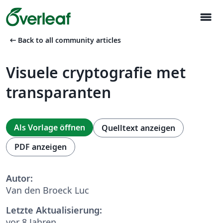
menu
arrow_left_alt
Back to all community articles
Visuele cryptografie met
transparanten
Als Vorlage öffnen
Quelltext anzeigen
PDF anzeigen
Autor:
Van den Broeck Luc
Letzte Aktualisierung:
vor 8 Jahren