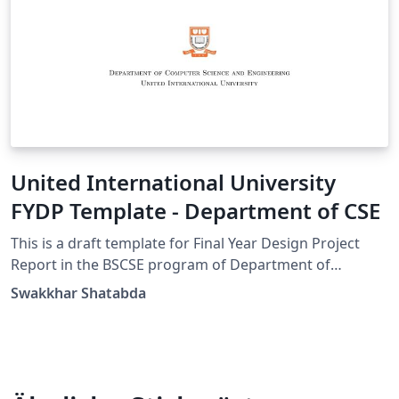
United International University
FYDP Template - Department of CSE
This is a draft template for Final Year Design Project
Report in the BSCSE program of Department of
Computer Science and Engineering of United
Swakkhar Shatabda
International University, Dhaka