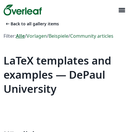
menu
arrow_left_alt
Back to all gallery items
Filter:
Alle
/
Vorlagen
/
Beispiele
/
Community articles
LaTeX templates and
examples — DePaul
University