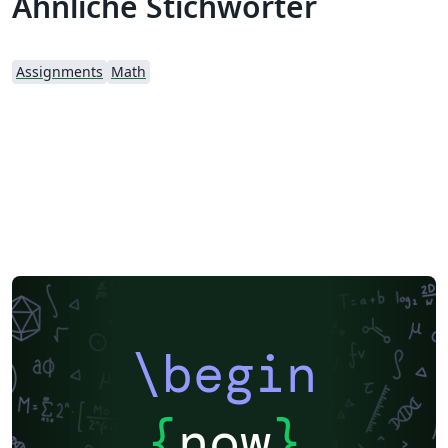
Ähnliche Stichwörter
Assignments
Math
\begin
{
now
}