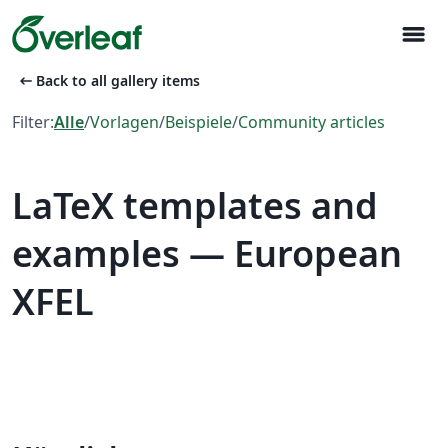
menu
arrow_left_alt
Back to all gallery items
Filter:
Alle
/
Vorlagen
/
Beispiele
/
Community articles
LaTeX templates and
examples — European
XFEL