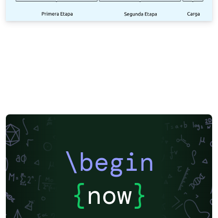
\begin
{
now
}