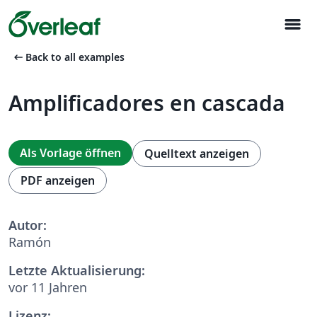
menu
arrow_left_alt
Back to all examples
Amplificadores en cascada
Als Vorlage öffnen
Quelltext anzeigen
PDF anzeigen
Autor:
Ramón
Letzte Aktualisierung:
vor 11 Jahren
Lizenz: