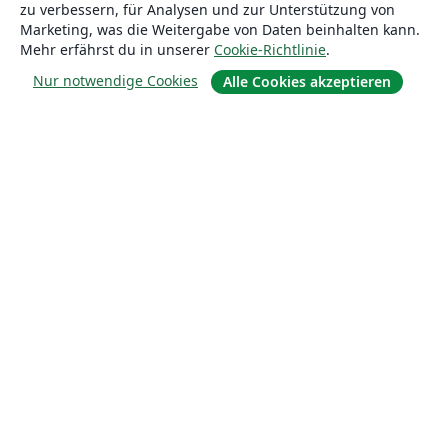
zu verbessern, für Analysen und zur Unterstützung von
Marketing, was die Weitergabe von Daten beinhalten kann.
Mehr erfährst du in unserer
Cookie-Richtlinie
.
Nur notwendige Cookies
Alle Cookies akzeptieren
Über uns
Über uns
Karriere
Blog
Lösungen
For business
Für Universitäten
For government
Für Verlage
Customer stories