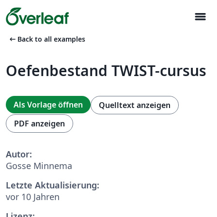
menu
arrow_left_alt
Back to all examples
Oefenbestand TWIST-cursus
Als Vorlage öffnen
Quelltext anzeigen
PDF anzeigen
Autor:
Gosse Minnema
Letzte Aktualisierung:
vor 10 Jahren
Lizenz: