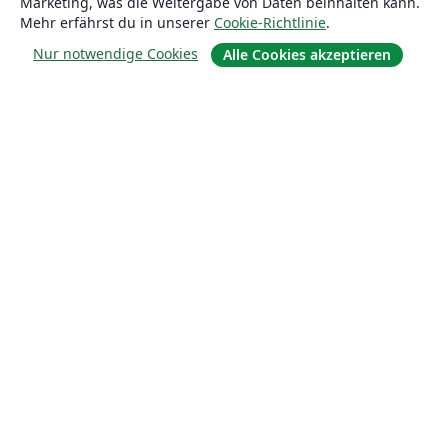
Marketing, was die Weitergabe von Daten beinhalten kann.
Mehr erfährst du in unserer
Cookie-Richtlinie
.
Nur notwendige Cookies
Alle Cookies akzeptieren
Über uns
Über uns
Karriere
Blog
Lösungen
For business
Für Universitäten
For government
Für Verlage
Customer stories