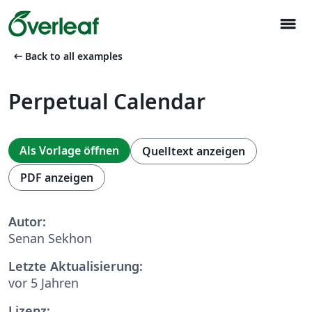
menu
arrow_left_alt
Back to all examples
Perpetual Calendar
Als Vorlage öffnen
Quelltext anzeigen
PDF anzeigen
Autor:
Senan Sekhon
Letzte Aktualisierung:
vor 5 Jahren
Lizenz: