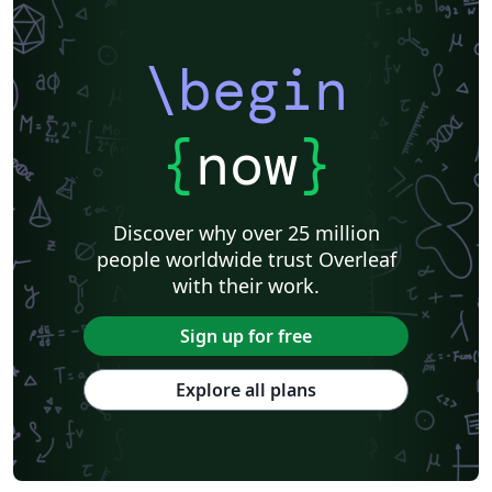
\begin
{
now
}
Discover why over 25 million
people worldwide trust Overleaf
with their work.
Sign up for free
Explore all plans