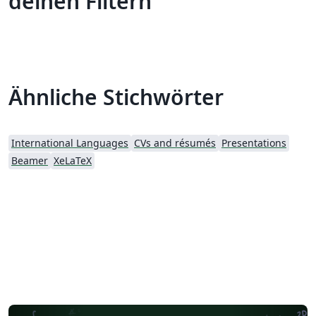
deinen Filtern
Ähnliche Stichwörter
International Languages
CVs and résumés
Presentations
Beamer
XeLaTeX